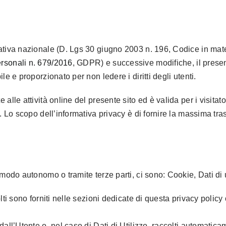
ativa nazionale (D. Lgs 30 giugno 2003 n. 196, Codice in mater
rsonali n. 679/2016
, GDPR) e successive modifiche, il presente
e e proporzionato per non ledere i diritti degli utenti.
lle attività online del presente sito ed è valida per i visitator
. Lo scopo dell’informativa privacy è di fornire la massima tra
 modo autonomo o tramite terze parti, ci sono: Cookie, Dati di
ti sono forniti nelle sezioni dedicate di questa privacy policy o
dall’Utente o, nel caso di Dati di Utilizzo, raccolti automatic