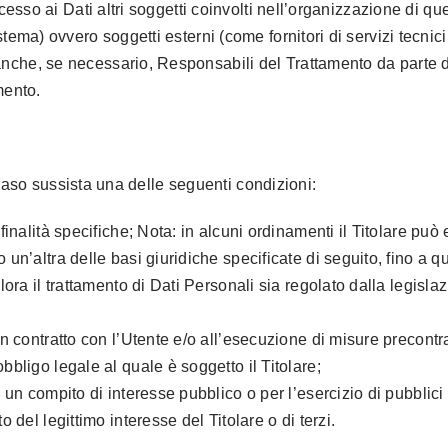
ccesso ai Dati altri soggetti coinvolti nell’organizzazione di 
ema) ovvero soggetti esterni (come fornitori di servizi tecnici t
nche, se necessario, Responsabili del Trattamento da parte d
mento.
in caso sussista una delle seguenti condizioni:
finalità specifiche; Nota: in alcuni ordinamenti il Titolare può
un’altra delle basi giuridiche specificate di seguito, fino a q
lora il trattamento di Dati Personali sia regolato dalla legisl
n contratto con l’Utente e/o all’esecuzione di misure precontra
bligo legale al quale è soggetto il Titolare;
un compito di interesse pubblico o per l’esercizio di pubblici po
 del legittimo interesse del Titolare o di terzi.