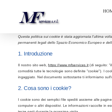
Salta
HO
al
contenuto
Questa politica sui cookie è stata aggiornata l'ultima volta
permanenti legali dello Spazio Economico Europeo e dell
1. Introduzione
Il nostro sito web,
https://www.mfservices.it
(di seguito: "i
comodità tutte le tecnologie sono definite "cookie"). I c
ingaggiato. Nel documento sottostante ti informiamo sull'
2. Cosa sono i cookie?
I cookie sono dei semplici file spediti assieme alle pagine
computer o altri dispositivi. Le informazioni raccolte in es
terze parti durante la prossima visita.