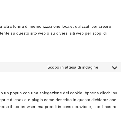
 altra forma di memorizzazione locale, utilizzati per creare
'utente su questo sito web o su diversi siti web per scopi di
Scopo in attesa di indagine
Consent
to
service
varie
remo un popup con una spiegazione dei cookie. Appena clicchi su
gorie di cookie e plugin come descritto in questa dichiarazione
averso il tuo browser, ma prendi in considerazione, che il nostro